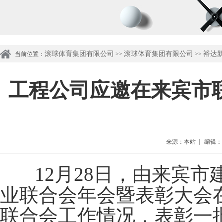
滚球体育集团有限公司
滚球体育集团有限公司
裕达
当前位置：
>>
>>
工程公司应邀在来宾市
来源：本站 | 编辑：管理
12月28日，由来宾市建
业联合会年会暨表彰大会在
联合会工作情况，表彰一