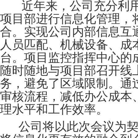
近年来，公司充分利用
项目部进行信息化管理，
合。实现公司内部信息互
人员匹配、机械设备、成
台。项目监控指挥中心的
随时随地与项目部召开线
务，避免了区域限制。通
审核流程，减低办公成本
理水平和工作效率。
公司将以此次会议为契