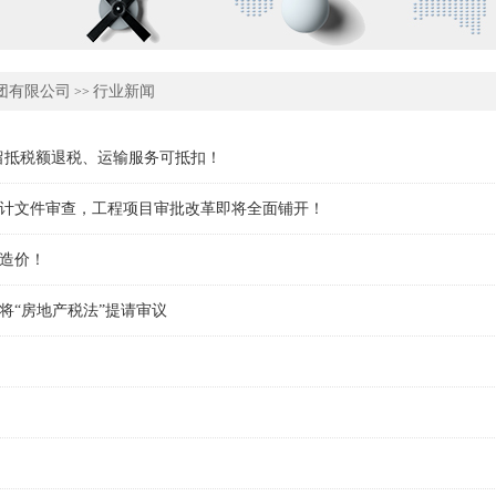
团有限公司
行业新闻
>>
留抵税额退税、运输服务可抵扣！
计文件审查，工程项目审批改革即将全面铺开！
及造价！
将“房地产税法”提请审议