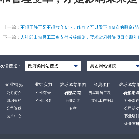
上一篇：
不想干施工又不想放弃专业，咋办？可以看下BIM岗的薪资待
下一篇：
人社部出农民工工资支付考核细则，要求政府投资项目欠薪年
友情链接：
政府类网站链接
集团网站链接
企业概况
业绩实力
滚球体育集团
经典项目
滚球体育
公司简介
企业荣誉
裕达新闻
房屋建筑工程项目
公司形
有限公司
有限公
组织架构
企业业绩
行业新闻
其他工程项目
社会责
公司资质
专栏
公司活
技术中心
职业培
企业画