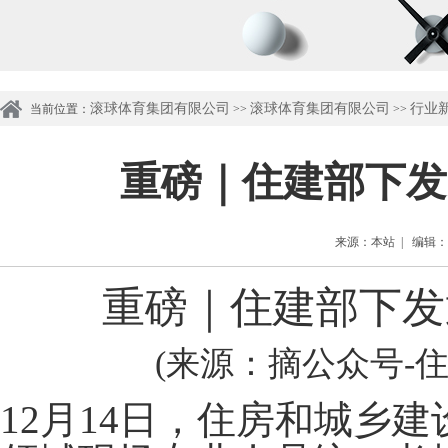
滚球体育集团有限公司
滚球体育集团有限公司
行业
当前位置：
>>
>>
重磅｜住建部下发
来源：本站 | 编辑：管理
重磅｜住建部下发
(来源：摘公众号-
12月14日，住房和城乡