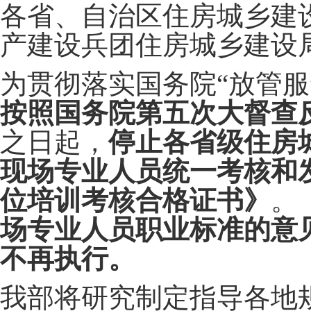
各省、自治区住房城乡建
产建设兵团住房城乡建设
为贯彻落实国务院“放管
按照国务院第五次大督查
之日起，
停止各省级住房
现场专业人员统一考核和
位培训考核合格证书》
。
场专业人员职业标准的意见
不再执行。
我部将研究制定指导各地