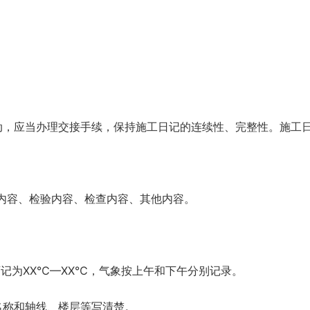
动，应当办理交接手续，保持施工日记的连续性、完整性。施工
内容、检验内容、检查内容、其他内容。
记为XX℃—XX℃，气象按上午和下午分别记录。
名称和轴线、楼层等写清楚。