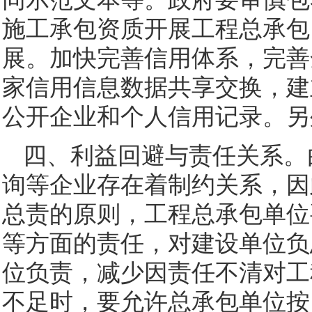
施工承包资质开展工程总承包
展。加快完善信用体系，完善
家信用信息数据共享交换，建
公开企业和个人信用记录。另
四、利益回避与责任关系。
询等企业存在着制约关系，因
总责的原则，工程总承包单位
等方面的责任，对建设单位负
位负责，减少因责任不清对工
不足时，要允许总承包单位按