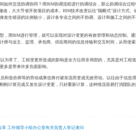
间如何交流协调协同？用
BIM
协调流程进行协调综合，那么协调综合过程
修改，大大节省开发项目的成本。
BIM
技术改变以往
“
隔断式
”
设计方式、
身发生错误的比例较小，设计各专业之间的不协调、设计和施工之间的不
型，用
BIM
进行管理，就可以实现对设计变更的有效管理和动态控制。通
计师与业主、监理、承包商、供应商间的信息传输和交互时间，从而使索
习以为常了。工程变更所造成的影响是全方位而非局部的，尤其是对工程
更多是带来许多负面影响。
人员和造价师等的劳动成果也将付诸东流而变成无效劳动。以往由于信息
刚刚计算完成又发生设计变更，只好重新计算，这种情况容易打消团队的
改革 工作领导小组办公室有关负责人答记者问