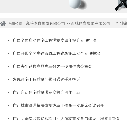
滚球体育集团有限公司
滚球体育集团有限公司
行业
当前位置：
>>
>>
广西全面启动住宅工程满意度四年提升专项行动
广西开展全区房建市政工程建筑施工安全专项整治
广西去年销售商品房三分之一使用住房公积金
发现住宅工程质量问题可通过手机投诉
广西启动住宅质量满意度提升四年行动
广西城市管理执法体制改革工作第一次联席会议召开
广西：基层监督员和项目部人员将首次参与建设工程质量督查