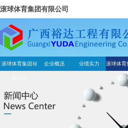
滚球体育集团有限公司
滚球体育集团有
企业概况
业绩实力
滚球体育
限公司
限公