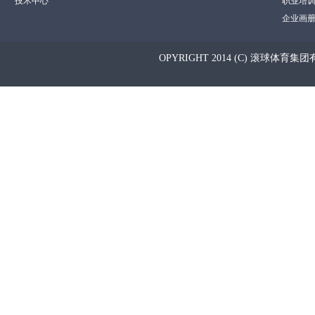
技术中心
职业培
企业画
OPYRIGHT 2014 (C) 滚球体育集团